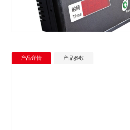
产品详情
产品参数