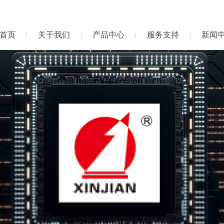
首页
关于我们
产品中心
服务支持
新闻