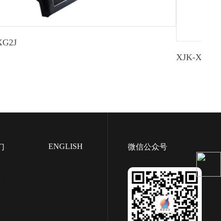
XG2J
XJK-XG2F
ENGLISH
们
微信公众号
们
言