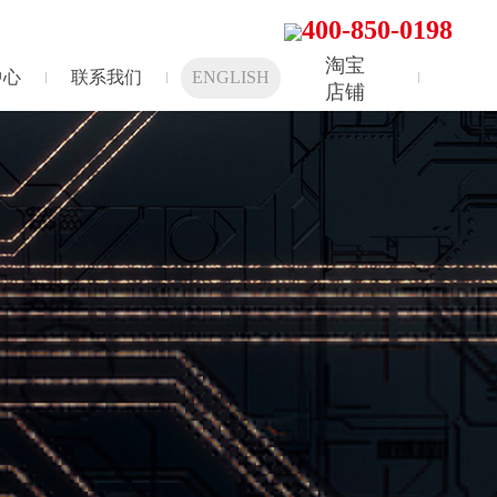
400-850-0198
淘宝
中心
联系我们
ENGLISH
店铺