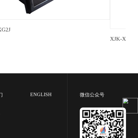
XG2J
XJK-XG2F
ENGLISH
们
微信公众号
们
言